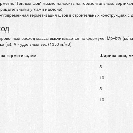
ерметик "Теплый шов" можно наносить на горизонтальные, вертика
трицательными углами наклона;
олговременная герметизация швов в строительных конструкциях с
ход
ровочный расход массы высчитывается по формуле: Mp=btV (кг/п.м),
а (м), V - удельный вес (1350 кг/м3)
на герметика, мм
Ширина шва, м
5
10
5
10