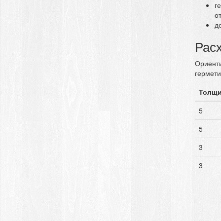
г
о
д
Рас
Ориенти
герметик
Толщи
5
5
3
3