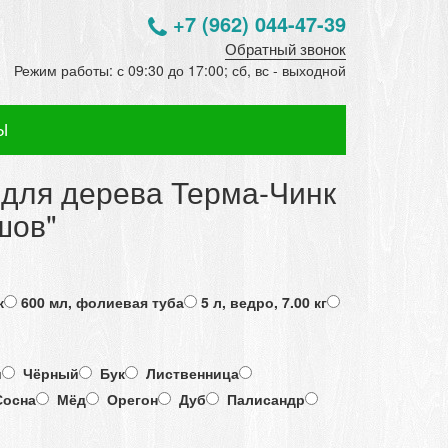
+7 (962) 044-47-39
Обратный звонок
Режим работы:
с 09:30 до 17:00; сб, вс - выходной
Ы
 для дерева Терма-Чинк
шов"
ж
600 мл, фолиевая туба
5 л, ведро, 7.00 кг
й
Чёрный
Бук
Лиственница
осна
Мёд
Орегон
Дуб
Палисандр