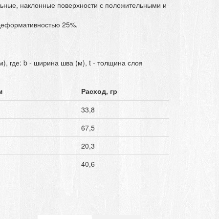
льные, наклонные поверхности с положительными и
 деформативностью 25%.
 где: b - ширина шва (м), t - толщина слоя
м
Расход, гр
33,8
67,5
20,3
40,6