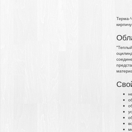
Терма-Ч
кирпичу
Обл
"Теплый
оцилинд
соедине
предста
материа
Сво
н
о
о
у
о
в
м